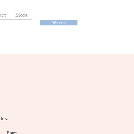
act
More
Réserver
rirez
ue… Entre