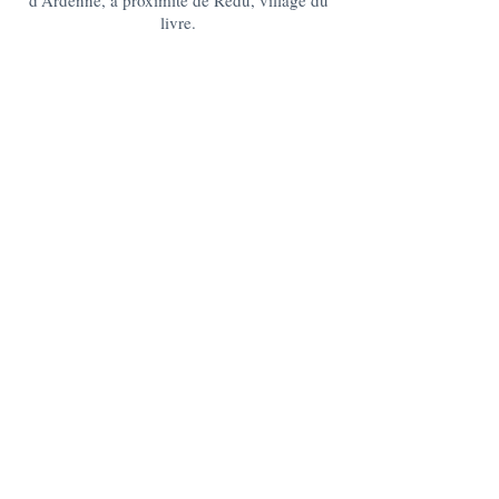
d'Ardenne, à proximité de Redu, village du
livre.
lagrangedelesse@gmail.com
+32 475 95 95 35
La Grange : 185 Lesse -6890 Redu
BE10
0637 0814 5404
Le Chablis : 176 Lesse, 6890 Redu
BE05
0636 3527 6475
DES QUESTIONS ?
CONTACTEZ-NOUS