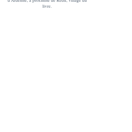
d'Ardenne, à proximité de Redu, village du
livre.
lagrangedelesse@gmail.com
+32 475 95 95 35
La Grange : 185 Lesse -6890 Redu
BE10
0637 0814 5404
Le Chablis : 176 Lesse, 6890 Redu
BE05
0636 3527 6475
DES QUESTIONS ?
CONTACTEZ-NOUS