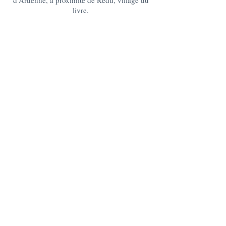
d'Ardenne, à proximité de Redu, village du
livre.
lagrangedelesse@gmail.com
+32 475 95 95 35
La Grange : 185 Lesse -6890 Redu
BE10
0637 0814 5404
Le Chablis : 176 Lesse, 6890 Redu
BE05
0636 3527 6475
DES QUESTIONS ?
CONTACTEZ-NOUS