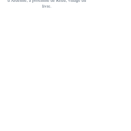
d'Ardenne, à proximité de Redu, village du
livre.
lagrangedelesse@gmail.com
+32 475 95 95 35
La Grange : 185 Lesse -6890 Redu
BE10
0637 0814 5404
Le Chablis : 176 Lesse, 6890 Redu
BE05
0636 3527 6475
DES QUESTIONS ?
CONTACTEZ-NOUS