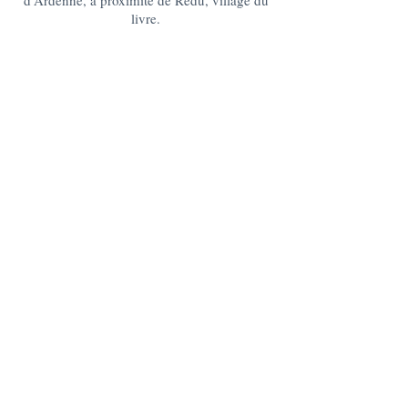
d'Ardenne, à proximité de Redu, village du
livre.
lagrangedelesse@gmail.com
+32 475 95 95 35
La Grange : 185 Lesse -6890 Redu
BE10
0637 0814 5404
Le Chablis : 176 Lesse, 6890 Redu
BE05
0636 3527 6475
DES QUESTIONS ?
CONTACTEZ-NOUS