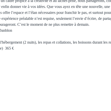
un cadre propice à la créativité et au lâcher-prise, nous partagerons, 
 enfin donner vie à vos idées. Que vous ayez en tête une nouvelle, une
offre l’espace et l’élan nécessaires pour franchir le pas, et surtout pou
expérience préalable n’est requise, seulement l’envie d’écrire, de parta
urageront. C’est le moment de ne plus remettre à demain.
 Danblon
l'hébergement (2 nuits), les repas et collations, les boissons durant les r
e)  365 €