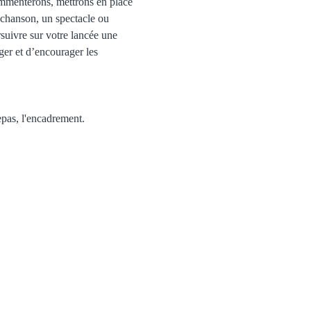
commenterons, mettrons en place 
 chanson, un spectacle ou 
rsuivre sur votre lancée une 
ger et d’encourager les 
epas, l'encadrement. 