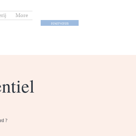
rij
More
reserveren
entiel
rd ?