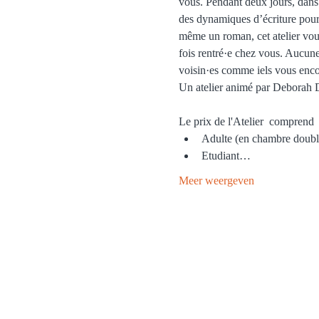
vous. Pendant deux jours, dans 
des dynamiques d’écriture pour
même un roman, cet atelier vous 
fois rentré·e chez vous. Aucune 
voisin·es comme iels vous enco
Un atelier animé par Deborah
Le prix de l'Atelier  comprend  
Adulte (en chambre doubl
Etudiant…
Meer weergeven