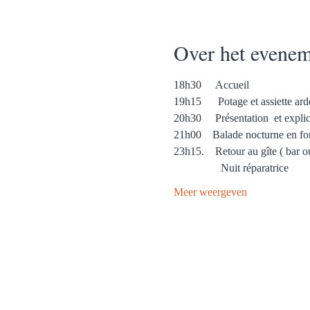
Over het evenem
18h30     Accueil
19h15      Potage et assiette ar
20h30     Présentation  et expli
21h00    Balade nocturne en fo
23h15.    Retour au gîte ( bar o
                 Nuit réparatrice
Meer weergeven