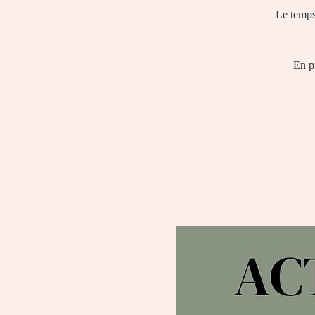
Le temps 
En pr