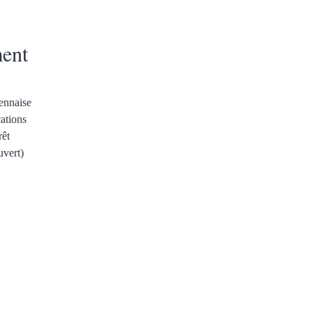
ent
dennaise
cations
rêt
uvert)