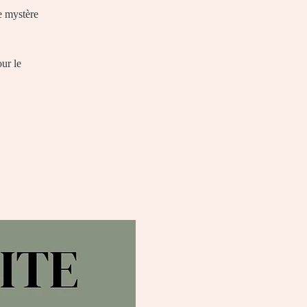
le mystère
our le