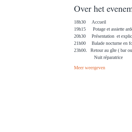
Over het evenem
18h30     Accueil
19h15      Potage et assiette ar
20h30     Présentation  et expli
21h00     Balade nocturne en fo
23h00.   Retour au gîte ( bar ou
                 Nuit réparatrice
Meer weergeven