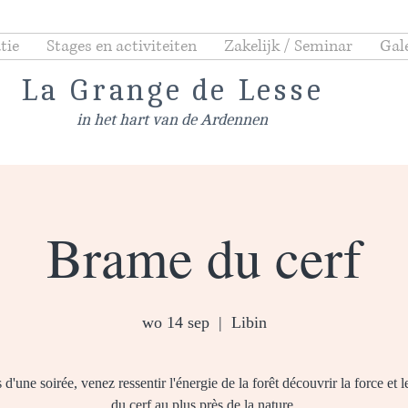
tie
Stages en activiteiten
Zakelijk / Seminar
Gale
La Grange de Lesse
in het hart van de Ardennen
Brame du cerf
wo 14 sep
  |  
Libin
d'une soirée, venez ressentir l'énergie de la forêt découvrir la force et 
du cerf au plus près de la nature.