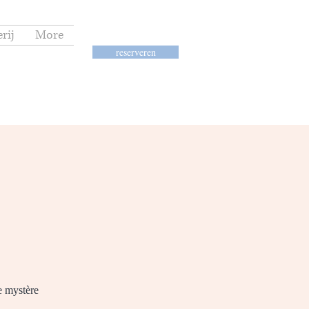
rij
More
reserveren
le mystère