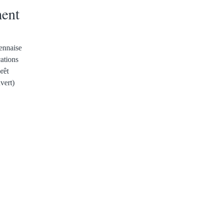
ent
dennaise
cations
rêt
vert)