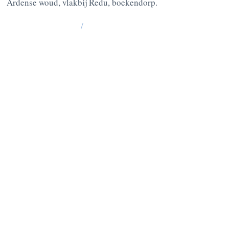
Ardense woud, vlakbij Redu, boekendorp.
/
La Grange : 185 Lesse -6890 Redu
BE10
0637 0814 5404
Chablis: 176 Lesse, 6890 Redu
BE05
0636 3527 6475
VRAGEN? CONTACTEER ONS
OP :
+32 475 95 95 35