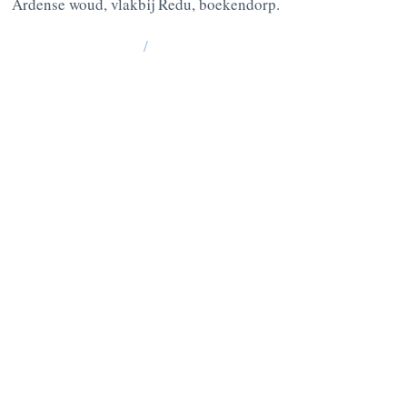
Ardense woud, vlakbij Redu, boekendorp.
/
La Grange : 185 Lesse -6890 Redu
BE10
0637 0814 5404
Chablis: 176 Lesse, 6890 Redu
BE05
0636 3527 6475
VRAGEN? CONTACTEER ONS
OP :
+32 475 95 95 35