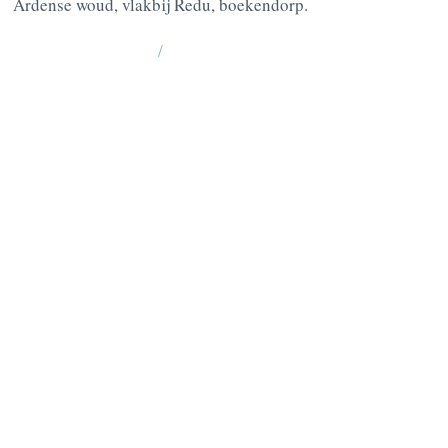
Ardense woud, vlakbij Redu, boekendorp.
/
La Grange : 185 Lesse -6890 Redu
BE10
0637 0814 5404
Chablis: 176 Lesse, 6890 Redu
BE05
0636 3527 6475
VRAGEN? CONTACTEER ONS
OP :
+32 475 95 95 35