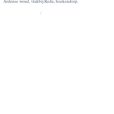
Ardense woud, vlakbij Redu, boekendorp.
/
La Grange : 185 Lesse -6890 Redu
BE10
0637 0814 5404
Chablis: 176 Lesse, 6890 Redu
BE05
0636 3527 6475
VRAGEN? CONTACTEER ONS
OP :
+32 475 95 95 35