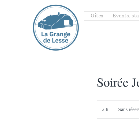
Gîtes
Events, sta
Soirée J
2 h
2
Sans réser
h