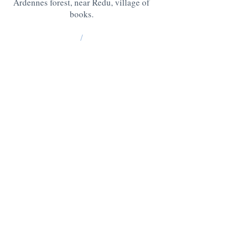
Ardennes forest, near Redu, village of
books.
/
La Grange : 185 Lesse -6890 Redu
BE10
0637 0814 5404
Chablis: 176 Lesse, 6890 Redu
BE05
0636 3527 6475
QUESTIONS ? CONTACT US AT
:
+32 475 95 95 35