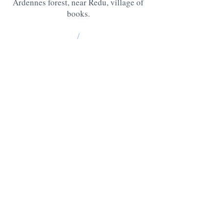
Ardennes forest, near Redu, village of
books.
/
La Grange : 185 Lesse -6890 Redu
BE10
0637 0814 5404
Chablis: 176 Lesse, 6890 Redu
BE05
0636 3527 6475
QUESTIONS ? CONTACT US AT
:
+32 475 95 95 35