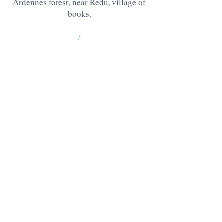
Ardennes forest, near Redu, village of
books.
/
La Grange : 185 Lesse -6890 Redu
BE10
0637 0814 5404
Chablis: 176 Lesse, 6890 Redu
BE05
0636 3527 6475
QUESTIONS ? CONTACT US AT
:
+32 475 95 95 35