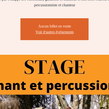
percussionniste et chanteur
Aucun billet en vente
Voir d'autres événements