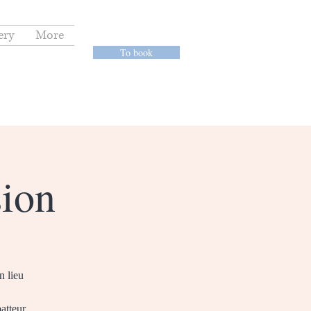
ery
More
To book
sion
n lieu
atteur,