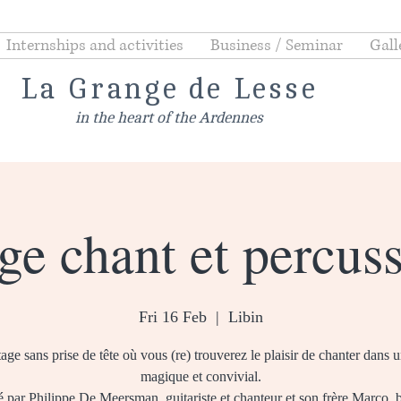
Internships and activities
Business / Seminar
Gall
La Grange de Lesse
in the heart of the Ardennes
ge chant et percus
Fri 16 Feb
  |  
Libin
age sans prise de tête où vous (re) trouverez le plaisir de chanter dans u
magique et convivial.
par Philippe De Meersman, guitariste et chanteur et son frère Marco, b