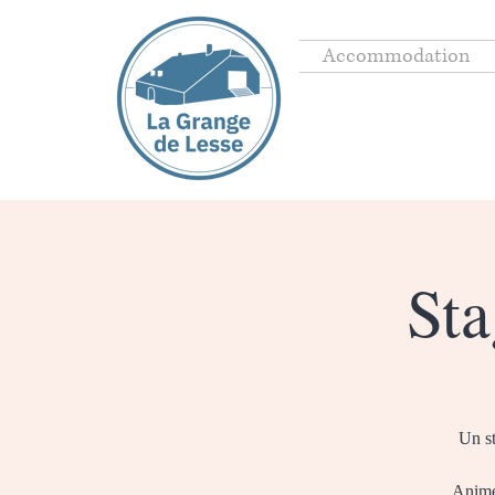
Accommodation
Sta
Un st
Animé 