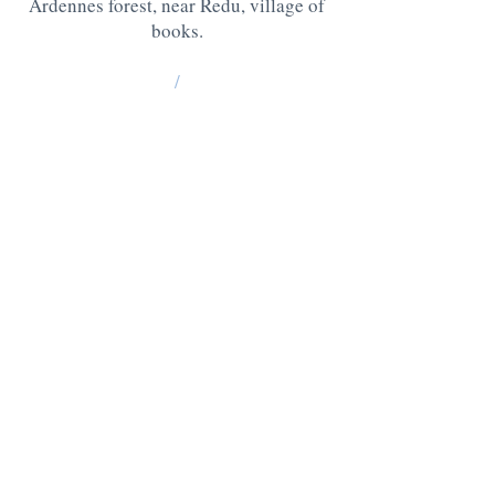
Ardennes forest, near Redu, village of
books.
/
La Grange : 185 Lesse -6890 Redu
BE10
0637 0814 5404
Chablis: 176 Lesse, 6890 Redu
BE05
0636 3527 6475
QUESTIONS ? CONTACT US AT
:
+32 475 95 95 35