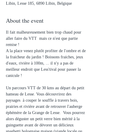
Libin, Lesse 185, 6890 Libin, Belgique
About the event
Il fait malheureusement bien trop chaud pour 
aller faire du VTT  mais ce n'est que partie 
remise ! 
A la place venez plutôt profiter de l'ombre et de 
la fraicheur du jardin ! Boissons fraiches, jeux 
d'eaux, rivière à 100m, ... il n'y a pas de 
meilleur endroit que Less'tival pour passer la 
canicule !
Un parcours VTT de 30 kms au départ du petit 
hameau de Lesse. Vous découvrirez des 
paysages  à couper le souffle à travers bois, 
prairies et rivière avant de retrouver l'auberge 
éphémère de la Grange de Lesse.  Vous pourrez 
alors déguster un petit verre bien mérité à la 
guinguette avant de dévorer un délicieux 
spaghetti bolognaise maison (viande locale ou 