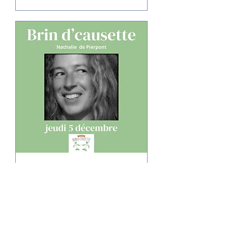
Brin d'causette -
L'Inattendu
jeu. 05 déc.
Plus d'infos